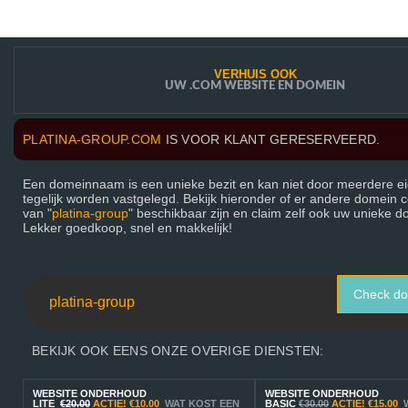
VERHUIS OOK
UW .COM WEBSITE EN DOMEIN
PLATINA-GROUP.COM
IS VOOR KLANT GERESERVEERD.
Een domeinnaam is een unieke bezit en kan niet door meerdere e
tegelijk worden vastgelegd. Bekijk hieronder of er andere domein 
van "
platina-group
" beschikbaar zijn en claim zelf ook uw unieke
Lekker goedkoop, snel en makkelijk!
Check d
BEKIJK OOK EENS ONZE OVERIGE DIENSTEN:
WEBSITE ONDERHOUD
WEBSITE ONDERHOUD
LITE
€20.00
ACTIE!
€10.00
WAT KOST EEN
BASIC
€30.00
ACTIE!
€15.00
W