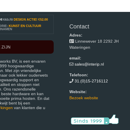
HI
€63.70
DESIGN ACTIE!
€52.00
Contact
ORIE:
KUNST EN CULTUUR
NNAMEN
Adres:
Linnewever 18 2292 JH
 ZIJN
Wateringen
email:
works BV, is een ervaren
sales@interip.nl
 1999 hoogwaardige
 Met zijn vriendelijke
Telefoon:
 maar ook lekker ouderwets
ogwaardig support en
31.(0)15-2716112
liteit en stoppen niet
n. Ons razendsnelle
Website:
e beste hardware en kan
Bezoek website
moeite prima hosten. En dat
wijt bent bij een
rkingen
van klanten die u