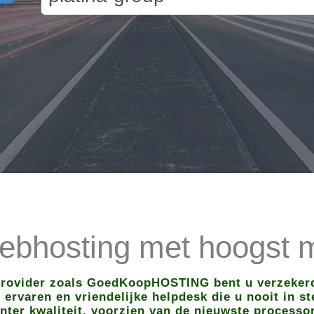
bhosting met hoogst m
provider zoals GoedKoopHOSTING bent u verzekerd
ervaren en vriendelijke helpdesk die u nooit in s
nter kwaliteit, voorzien van de nieuwste processo