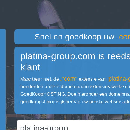
Snel en goedkoop uw
.co
platina-group.com
is reed
klant
."com"
platina-
Maar treur niet, de
extensie van "
honderden andere domeinnaam extensies welke u met
GoedKoopHOSTING. Doe hieronder een domeinnaam c
goedkoopst mogelijk bedrag uw unieke website adr