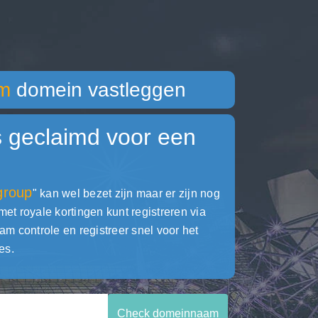
m
domein vastleggen
s geclaimd voor een
group
" kan wel bezet zijn maar er zijn nog
 royale kortingen kunt registreren via
ontrole en registreer snel voor het
es.
Check domeinnaam