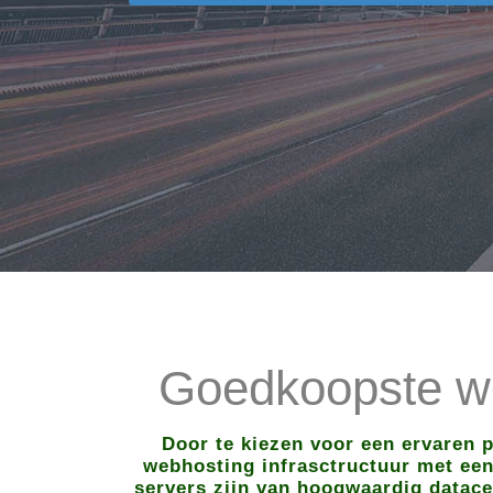
Goedkoopste we
Door te kiezen voor een ervaren 
webhosting infrasctructuur met een 
servers zijn van hoogwaardig datace