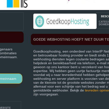
BESC
CATEG
DOMEI
GOEDE WEBHOSTING HOEFT NIET DUUR TE
igenaars
Goedkoophosting, een onderdeel van InterIP Net
combinaties
en betrouwbaar hosting provider en biedt sinds
 domeinnaam.
webhosting diensten tegen coulante bedragen aan.
helpdesk en bereikbaarheid via telefoon, e-mail
gewoon op ons kantoor bent u verzekerd van ho
expertise. Wij hebben geen uurtje factuurtje menta
voordat wij u naar tevredenheid hebben geholpe
omeinnaam
webhosting en server platform is voorzien van d
van de kleinste tot de grootste websites zonder 
allemaal voor een schijntje van het bedrag wat u k
gemiddelde webhoster. Bekijk de
tevreden opme
zijn voorgegaan.
EBSITE