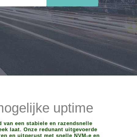
ogelijke uptime
 van een stabiele en razendsnelle
teek laat. Onze redunant uitgevoerde
ren en uitgerust met snelle NVM-e en